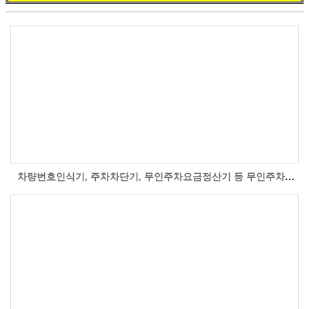
차량번호인식기, 주차차단기, 무인주차요금정산기 등 무인주차관제시스템을 제주도 제주시 건입동 호텔휘슬락 지하주차장에 설치 시공한 현장 사진입니다...