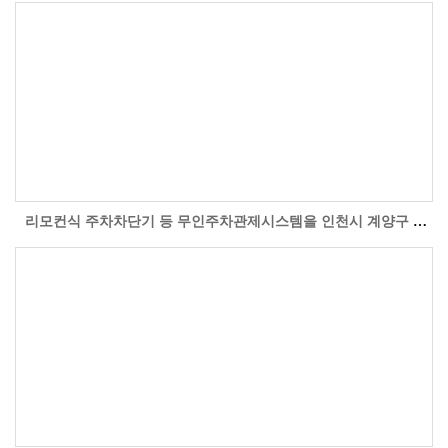
리모컨식 주차차단기 등 무인주차관제시스템을 인천시 계양구 계산동 (계양대로) 인천마디병원 주차장 현장의 설치 시공한 자료사진입니다.