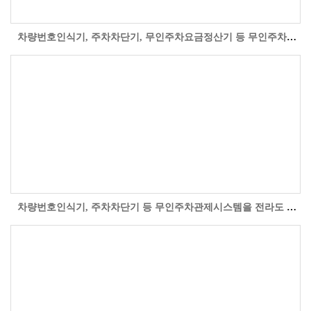
차량번호인식기, 주차차단기, 무인주차요금정산기 등 무인주차관제시스템을 서울시 양천구 신월동 동화빌딩 유료주차장에 설치 시공한 현장 사진입니다. ..
차량번호인식기, 주차차단기 등 무인주차관제시스템을 전라도 광주시 북구 양산동 롯데푸드광주공장 주차장에 설치 시공한 현장 사진입니다. - 60개월..