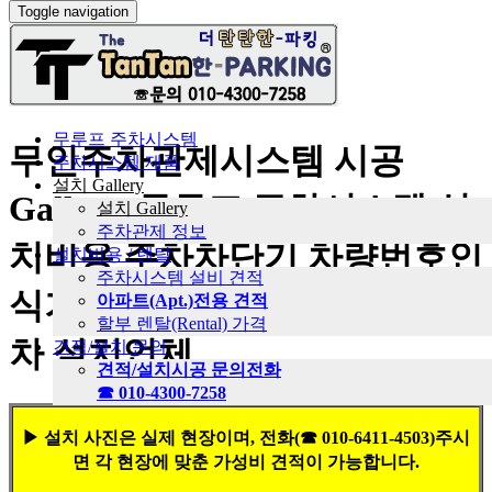
Toggle navigation
무루프 주차시스템
무인주차관제시스템 시공
주차시스템 제품
설치 Gallery
Gallery. 무루프 주차시스템 설
설치 Gallery
주차관제 정보
치비용 주차차단기 차량번호인
설치비용 / 렌탈
주차시스템 설비 견적
식기 무인요금정산 앱자동입출
아파트(Apt.)전용 견적
할부 렌탈(Rental) 가격
차 설치업체
견적/설치 문의
견적/설치시공 문의전화
☎
010-4300-7258
▶ 설치 사진은 실제 현장이며, 전화(☎ 010-6411-4503)주시
면 각 현장에 맞춘 가성비 견적이 가능합니다.