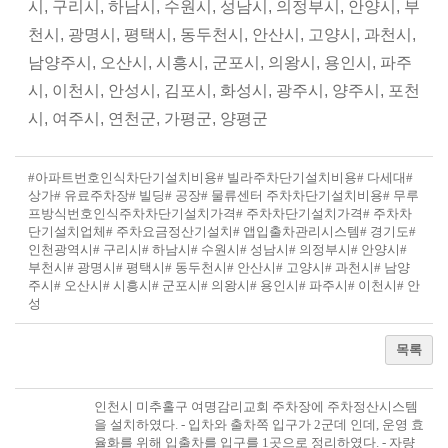
시, 구리시, 하남시, 수원시, 성남시, 의정부시, 안양시, 부
천시, 광명시, 평택시, 동두천시, 안산시, 고양시, 과천시,
남양주시, 오산시, 시흥시, 군포시, 의왕시, 용인시, 파주
시, 이천시, 안성시, 김포시, 화성시, 광주시, 양주시, 포천
시, 여주시, 연천군, 가평군, 양평군
#아파트번호인식차단기설치비용
# 빌라주차단기설치비용
# 다세대
#
상가
# 유료주차장
# 빌딩
# 공장
# 물류센터 주차차단기설치비용
# 무루
프방식번호인식주차차단기설치가격
# 주차차단기설치가격
# 주차차
단기설치업체
# 주차요금정산기설치
# 앱입출차관리시스템
# 경기도
#
인천광역시
# 구리시
# 하남시
# 수원시
# 성남시
# 의정부시
# 안양시
#
부천시
# 광명시
# 평택시
# 동두천시
# 안산시
# 고양시
# 과천시
# 남양
주시
# 오산시
# 시흥시
# 군포시
# 의왕시
# 용인시
# 파주시
# 이천시
# 안
성
목록
인천시 미추홀구 여명감리교회 주차장에 주차정산시스템
을 설치하였다. - 입차와 출차쪽 입구가 2군데 인데, 운영 효
율화를 위해 입출차를 입구를 1곳으로 정리하였다. - 자량