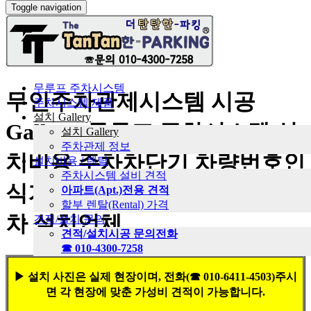
Toggle navigation
무루프 주차시스템
무인주차관제시스템 시공
주차시스템 제품
설치 Gallery
Gallery. 무루프 주차시스템 설
설치 Gallery
주차관제 정보
치비용 주차차단기 차량번호인
설치비용 / 렌탈
주차시스템 설비 견적
식기 무인요금정산 앱자동입출
아파트(Apt.)전용 견적
할부 렌탈(Rental) 가격
차 설치업체
견적/설치 문의
견적/설치시공 문의전화
☎
010-4300-7258
▶ 설치 사진은 실제 현장이며, 전화(☎ 010-6411-4503)주시
면 각 현장에 맞춘 가성비 견적이 가능합니다.